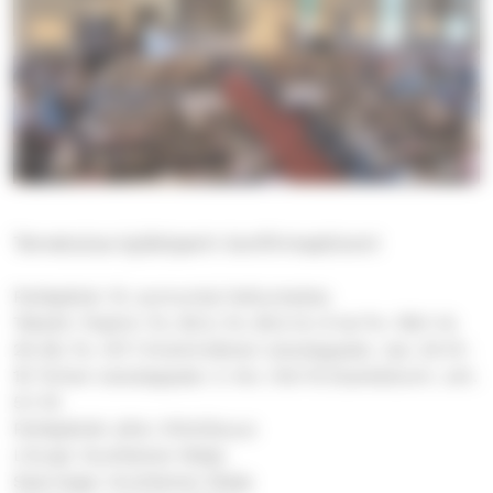
Tervetuloa kyläriparin konfirmaatioon!
Pyhäpäivä: 15. sunnuntai helluntaista
Tekstit: Psalmi: Ps. 92:2, Ps. 65:2-6, 9 tai Ps. 136:1-9,
25-26, Ps. 147:1 Ensimmäinen lukukappale: Jes. 24:14-
16 Toinen lukukappale: 2. Kor. 9:6-15 Evankeliumi: Joh.
5:1-15
Pyhäpäivän aihe: Kiitollisuus
Liturgi: Voutilainen Maija
Saarnaaja: Voutilainen Maija