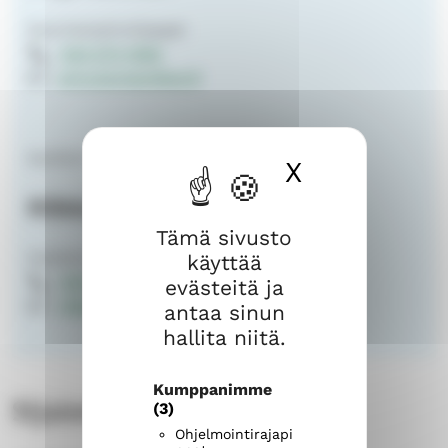
Nuorisotyönohjaajat
040 573 1065
pirjo.boman@evl.fi
kanttori
X
Piilota ev
Riikka Leppänen
Tämä sivusto
Kanttorit
käyttää
040 825 2330
evästeitä ja
riikka.leppanen@evl.fi
antaa sinun
hallita niitä.
Kumppanimme
(3)
Sijainti
Ohjelmointirajapi