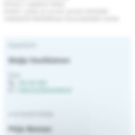
Kanttori: Leppänen Riikka
Kolehti: Lasten ja nuorten parissa tehtävälle
mediatyölle Medialähetys Sanansaattajien kautta.
kappalainen
Maija Voutilainen
Papit
040 191 1352
maija.voutilainen@evl.fi
nuorisotyönohjaaja
Pirjo Boman