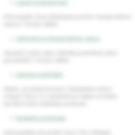
Lapset ja lapsiperheet
Kiinnostaako sinua lähetystyö ja kirkon kansainvälinen
vastuu? Tutustu täällä:
Lähetystyö ja kansainvälinen vastuu
Haluatko tutkia uskon elämää ja perehtyä uskon
perusteisiin? Tutustu täällä:
Uskosta ja elämästä
Oletko Joroisista kotoisin? Opiskeletko kirkon
virkaan? Sinun on mahdollisuus hakea Joroisten
seurakunnalta opiskelija-avustusta.
Opiskelija-avustukset
Kiinnostaisiko sinua jokin muu? Ota rohkeasti