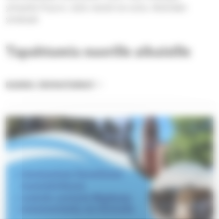
yhteyttä Pirjoon, laita viestiä tai soita. Mietitään
yhdessä!
Tapahtumia nuorille aikuisille
KAIKKI TAPAHTUMAT