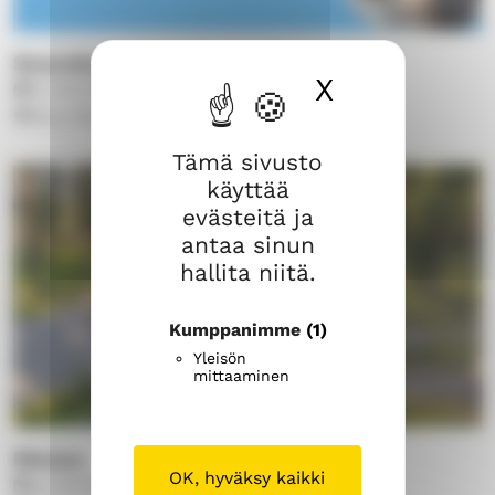
Seurakuntaretki Savonlinnaan
X
Piilota ev
to 6.8.2026
10.00
Muu tila
Tämä sivusto
käyttää
evästeitä ja
antaa sinun
hallita niitä.
Kumppanimme
(1)
Yleisön
mittaaminen
Messu
OK, hyväksy kaikki
su 9.8.2026
10.00