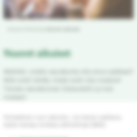
Etusivu
Toimintaa
Nuoret aikuiset
Nuoret aikuiset
Mietitkö, voisiko seurakunta olla sinun paikkasi?
Mitä voisit tehdä, missä voisit olla mukana?
Tutustu seurakunnan tilaisuuksiin ja tule
mukaan!
Perheellinen nuori aikuinen. Jos haluat osallistua
lasten kanssa, kurkkaa vaihtoehtoja täältä: