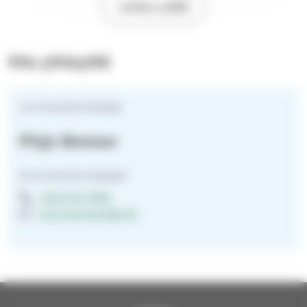
LATAA LISÄÄ
Ota yhteyttä
nuorisotyönohjaaja
Pirjo Boman
Nuorisotyönohjaajat
040 573 1065
pirjo.boman@evl.fi