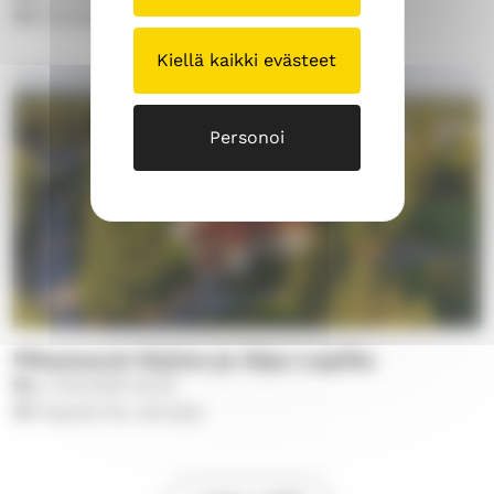
Kirkonkylän kappeli
Kiellä kaikki evästeet
Personoi
Pihaseurat Raimo ja Ulpu Lapilla
su 9.8.2026
16.00
Yhdystie 63, Kerisalo