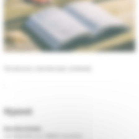
Tervetuloa rukoilemaan yhdessä.
.
Sijainti
Seurakuntatalo
Joroistentie 3 a, 79600 Joroinen