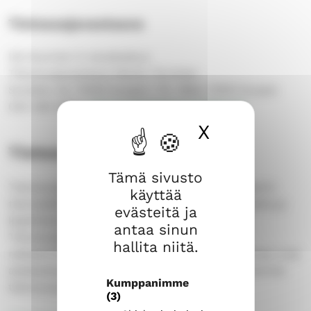
Tietosuojavastaava
Itä-Suomen it-aluekeskus
Tietosuojavastaava Marko Torvinen
Suokatu 22, 70100 Kuopio / PL 1064, 70101 Kuopio
040 484 8222,
tietosuojavastaava.iita@evl.fi
X
Piilota ev
Tietosuojaselosteet
Tämä sivusto
Tietosuojaseloste on kunkin yksittäisen rekisterin
käyttää
tietosisältöä, tietojen käsittelyn oikeusperusteita ja
evästeitä ja
käyttötarkoituksia kuvaava dokumentti.
antaa sinun
Tietosuojaselosteisiin sisältyy toimintaohje
hallita niitä.
rekisteröidyn oikeuksien toteuttamiseksi. Ohessa ovat
asiakaskäytössä käytettävien henkilörekisteriemme
Kumppanimme
tietosuojaselosteet.
(3)