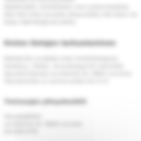
täyttämiseksi. Henkilötiedot ovat luottamuksellisia,
eikä niitä voida luovuttaa ulkopuolisille, ellei siihen ole
laissa määriteltyjä perusteita.
Omien tietojen tarkastaminen
Rekisteröity voi jättää omien henkilötietojensa
tarkastus-, oikaisu- tai poistopyynnön asioimalla
taloustoimistossa (Joroistentie 3A, 79600 Joroinen).
Taloustoimisto on avoinna arkisin klo 9–13.
Tietosuojan yhteyshenkilö
Talouspäällikkö
Joroistentie 3A, 79600 Joroinen
040 849 5776