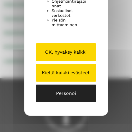
Ohjelmointirajapi
Diakoniatyö
nnat
Sosiaaliset
verkostot
Hautaustoimi
Yleisön
mittaaminen
Henkilöstöhallinto
Kiinteistöhallinto
OK, hyväksy kaikki
Lisätietoja tietosuojasta
Kiellä kaikki evästeet
Personoi