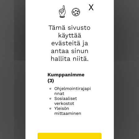
X
Piilota ev
Tämä sivusto
käyttää
Joroisten seurakunta
evästeitä ja
antaa sinun
Joroistentie 3a
hallita niitä.
79600 Joroinen
Kumppanimme
joroisten.seurakunta@evl.fi
(3)
Ohjelmointirajapi
Kirkkoherranvirasto
nnat
Sosiaaliset
040 531 9707
verkostot
Avoinna ma-ke klo 9-12
Yleisön
mittaaminen
joroistenseurakunta.fi
J
J
J
o
o
o