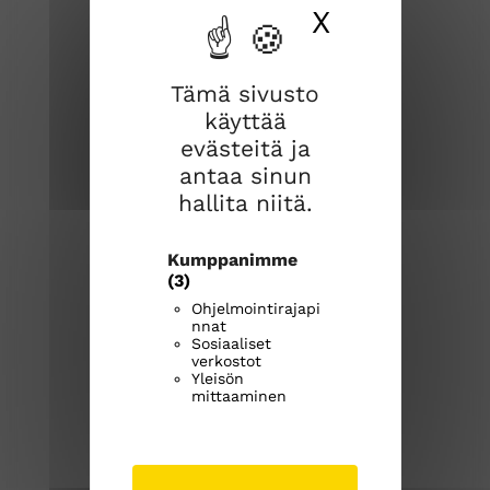
X
Piilota ev
Tämä sivusto
käyttää
Joroisten seurakunta
evästeitä ja
antaa sinun
Joroistentie 3a
hallita niitä.
79600 Joroinen
Kumppanimme
joroisten.seurakunta@evl.fi
(3)
Ohjelmointirajapi
Kirkkoherranvirasto
nnat
040 531 9707
Sosiaaliset
verkostot
Avoinna ma-ke klo 9-12
Yleisön
joroistenseurakunta.fi
mittaaminen
J
J
J
o
o
o
r
r
r