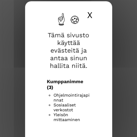
X
Piilota ev
Tämä sivusto
käyttää
evästeitä ja
Joroisten seurakunta
antaa sinun
hallita niitä.
Joroistentie 3a
79600 Joroinen
Kumppanimme
(3)
joroisten.seurakunta@evl.fi
Ohjelmointirajapi
nnat
Sosiaaliset
Kirkkoherranvirasto
verkostot
040 531 9707
Yleisön
mittaaminen
Avoinna ma-ke klo 9-12
joroistenseurakunta.fi