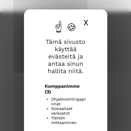
X
Piilota ev
Tämä sivusto
käyttää
evästeitä ja
antaa sinun
Joroisten seurakunta
hallita niitä.
Joroistentie 3a
Kumppanimme
79600 Joroinen
(3)
Ohjelmointirajapi
joroisten.seurakunta@evl.fi
nnat
Sosiaaliset
verkostot
Kirkkoherranvirasto
Yleisön
mittaaminen
040 531 9707