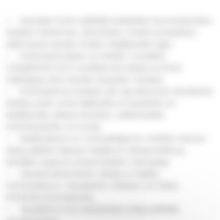
• Hautojen hoito sisältää kukkatilan kunnostamisen,
kukkien hankinnan, istutuksen, hoidon ja kastelun
sekä hauta-alueen hoidon kesäkauden ajan.
• Hoitosopimuksen voi tehdä 1 vuodeksi
(=kesähoito) tai 5 vuodeksi kerrallaan ja hinta
määräytyy aina haudan leveyden mukaan.
• Hoitosopimus koskee vain seurakunnan istuttamia
kukkia, joten omia lisäkukkia ei haudoille voi
kesäkauden aikana istuttaa. Leikkokukkia
hoitohaudoille voi tuoda.
• Kesäkukkana on mukulabegonia. Kukkien istutus
alkaa säästä riippuen kesäkuun alkupuolella ja
tehdään loppuun juhannukseen mennessä.
• Hautamuistomerkin oikaisu ei sisälly
hoitomaksuun. Hautakiven oikaisun voi tilata
kirkkoherranvirastosta.
• Haudalle ei ole mahdollista ottaa pelkkää