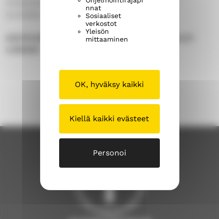
Ohjelmointirajapi
Kirkkoherranvirasto palvelee ma-ke klo 9-12,
nnat
torstaisin ja perjantaisin suljettu.
Sosiaaliset
verkostot
Yleisön
HAUTOJENHOIDON TILAUKSET JA TIEDUSTELUT
mittaaminen
LOMAKE
OK, hyväksy kaikki
Kiellä kaikki evästeet
Personoi