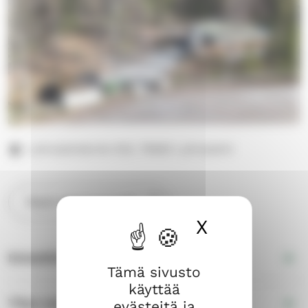
Lahnalahdentie 520, 79680 Lahnalahti
Näytä sijainti kartalla
X
Piilota ev
Esteettömyys
Tämä sivusto
käyttää
Tilan varustelu
evästeitä ja