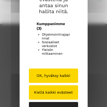
antaa sinun
hallita niitä.
Kumppanimme
(3)
Ohjelmointirajapi
nnat
Sosiaaliset
verkostot
Yleisön
mittaaminen
Joroisten seurakunta
OK, hyväksy kaikki
Joroistentie 3a
79600 Joroinen
Kiellä kaikki evästeet
joroisten.seurakunta@evl.fi