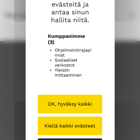
evästeitä ja
antaa sinun
Tilan varustelu
hallita niitä.
Kumppanimme
(3)
Ohjelmointirajapi
nnat
Sosiaaliset
verkostot
Yleisön
mittaaminen
Joroisten seurakunta
OK, hyväksy kaikki
Joroistentie 3a
79600 Joroinen
Kiellä kaikki evästeet
joroisten.seurakunta@evl.fi