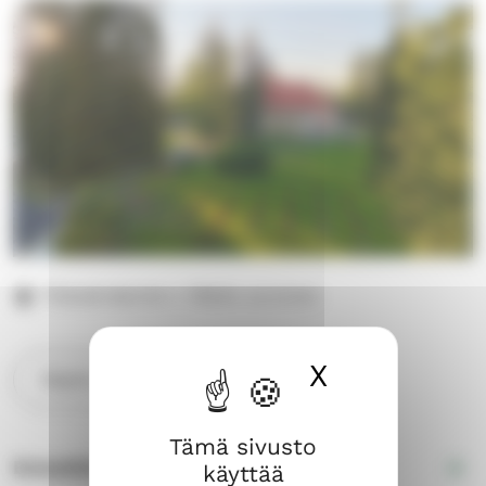
Pieksämäentie 1, 79600 Joroinen
X
Piilota ev
Näytä sijainti kartalla
Tämä sivusto
Esteettömyys
käyttää